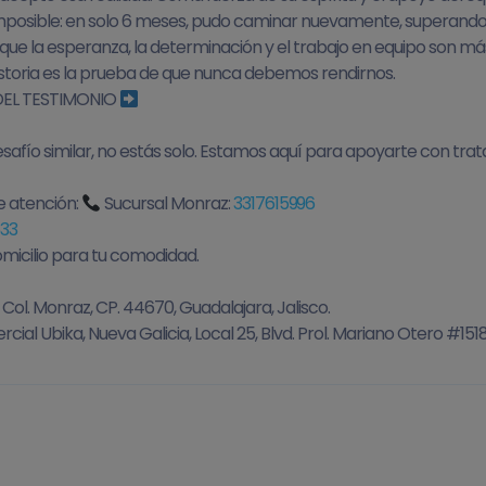
mposible: en solo 6 meses, pudo caminar nuevamente, superando 
que la esperanza, la determinación y el trabajo en equipo son más
 historia es la prueba de que nunca debemos rendirnos.
EL TESTIMONIO
desafío similar, no estás solo. Estamos aquí para apoyarte con tr
 atención:
Sucursal Monraz:
3317615996
533
micilio para tu comodidad.
ol. Monraz, CP. 44670, Guadalajara, Jalisco.
ial Ubika, Nueva Galicia, Local 25, Blvd. Prol. Mariano Otero #1518,