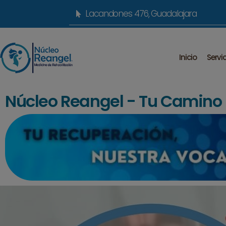
Lacandones 476, Guadalajara
Inicio
Servi
Núcleo Reangel - Tu Camino h