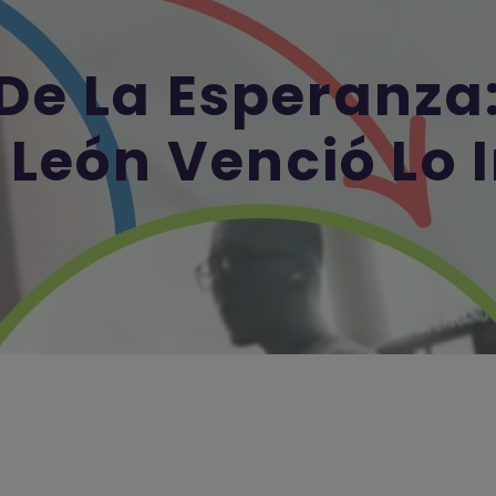
 De La Esperanza
 León Venció Lo 