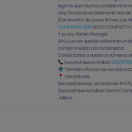
logró lo que muchos consideraron i
Hoy, Fernando es testimonio vivo de 
Él se levantó, dio pasos firmes, y su
CLICK PARA VER
VIDEO COMPLETO D
Y yo soy Núcleo Reangel.
Si tú o un ser querido enfrentan un 
comprometido con tu bienestar.
Contáctanos a nuestros números de
Sucursal Nueva Galicia:
33321576
También ofrecemos servicio a do
Ubicaciones:
Sucursal Monraz: Lacandones #476, C
Sucursal Nueva Galicia: Centro Comerc
Jalisco.