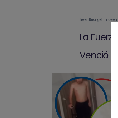
Eileen Reangel
noviemb
La Fuerz
Venció L