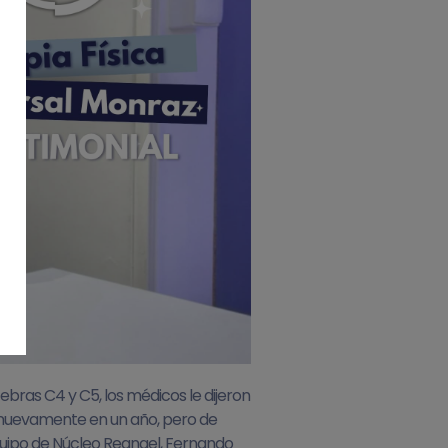
bras C4 y C5, los médicos le dijeron
r nuevamente en un año, pero de
equipo de Núcleo Reangel, Fernando