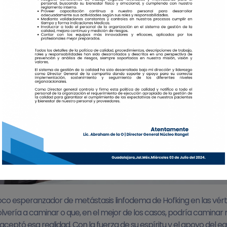
oco esperanzador de metástasis linfodema de Hofking en las vérte
vería a caminar o que, en el mejor de los casos, podría camina
aceptó esa realidad. Con la fuerza de su espíritu y el apoyo del 