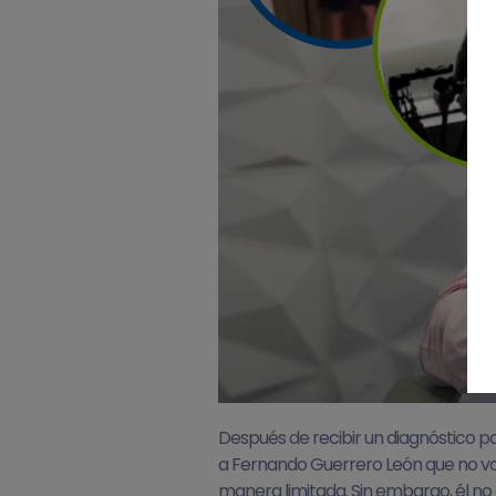
Después de recibir un diagnóstico p
a Fernando Guerrero León que no vol
manera limitada. Sin embargo, él no 