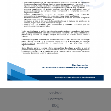
UNIVERSIDAD BERKELEY CALIFORNIA Y LA UNAM.
DIPLOMADO EN ULTRASONIDO
NEUROMUSCUSCULO
ESQUELETICO
Accesos Directos
Inicio
Nosotros
Servicios
Doctores
Blog