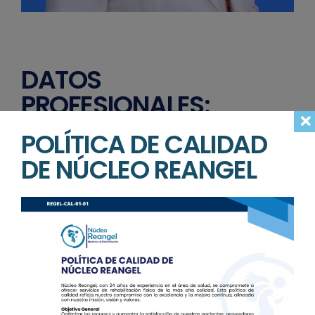
DATOS
PROFESIONALES:
CERTIFICADO CONSEJO
POLÍTICA DE CALIDAD
MEXICANO DE MEDICINA DE
DE NÚCLEO REANGEL
REHABILITACIÓN:
368
CÉDULA DE ESPECIALIDAD:
8344319
CÉDULA PROFESIONAL:
DGP5409730
OTROS ESTUDIOS