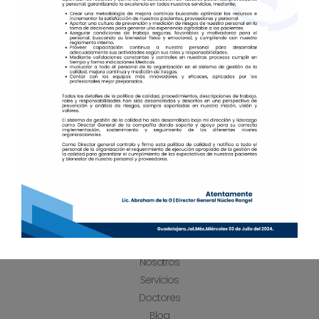
maestría en sistemas de gestión
de calidad
diplomado en actualización en
medicina de Rehabilitación
Accesos Directos
Inicio
Nosotros
Servicios
Doctores
Blog