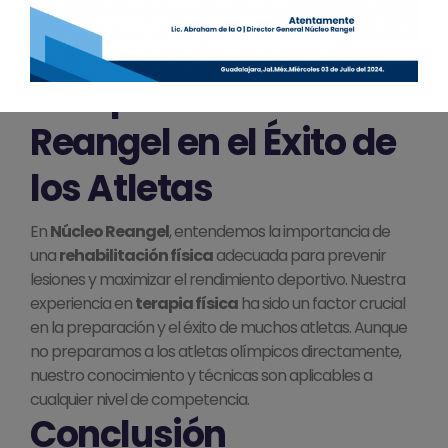
recuperación adecuada es vital para la continuidad y el
éxito a largo plazo de atletas como
Prisca
y las
medallistas de tiro con arco.
El Impacto de Núcleo
Reangel en el Éxito de
los Atletas
En
Núcleo Reangel
, entendemos la importancia de
una
rehabilitación física
adecuada para prevenir
lesiones y maximizar el rendimiento deportivo. Nuestra
experiencia en
terapia física
ha sido un factor crucial
en la preparación y el éxito de muchos atletas. Aunque
no preparamos a los atletas olímpicos directamente,
nuestro conocimiento y técnicas son aplicables a
cualquier nivel de competencia.
Conclusión