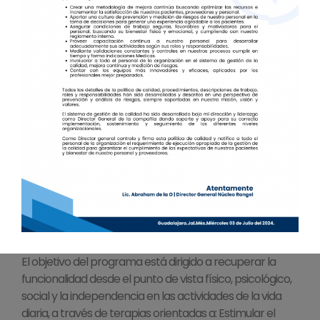
cuando reciben terapia contra el cáncer, pueden
presentar problemas físicos, de discapacidad,
psicológicos, sociales que afectan su calidad de vida.
¿En qué consiste el Programa de
rehabilitación del cáncer?
El Programa de rehabilitación del cáncer es diseñado
por el médico especialista en rehabilitación, de forma
individualizada para atender las necesidades de cada
paciente, dependiendo del tipo de cáncer, del
tratamiento y de las deficiencias y discapacidades que
presente. La participación activa del paciente y su
familia es importante para el éxito del programa.
¿Cuál es el objetivo del
Programa de rehabilitación del
cáncer?
El objetivo del programa está dirigido a recuperar la
funcionalidad desde el punto de vista físico, psicológico,
social y la independencia en las actividades de la vida
diaria, a través de terapias orientadas a: Estimular el