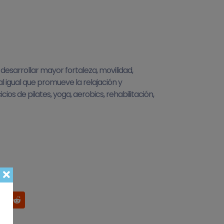
 desarrollar mayor fortaleza, movilidad,
al igual que promueve la relajación y
cios de pilates, yoga, aerobics, rehabilitación,