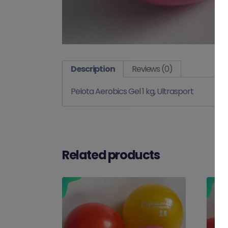
Description
Reviews (0)
Pelota Aerobics Gel 1 kg, Ultrasport
Related products