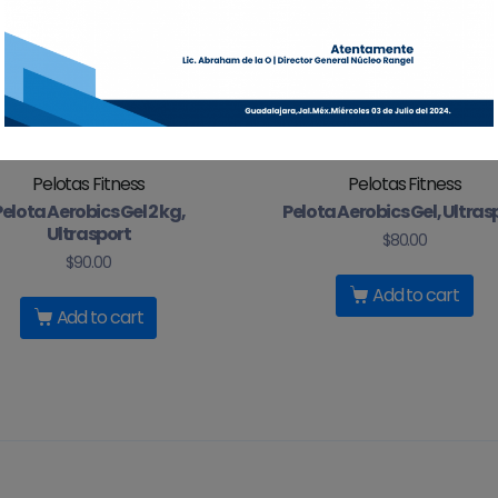
Pelotas Fitness
Pelotas Fitness
Pelota Aerobics Gel 2 kg,
Pelota Aerobics Gel, Ultras
Ultrasport
$
80.00
$
90.00
Add to cart
Add to cart