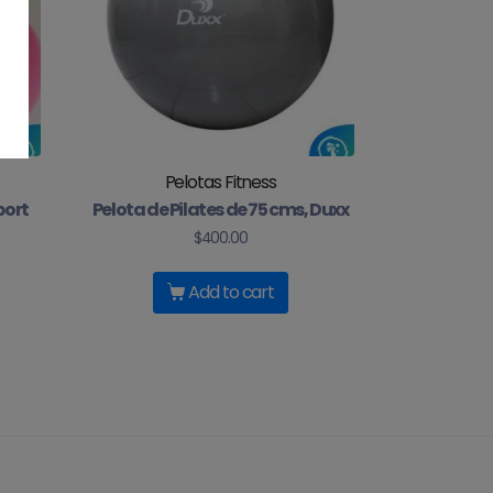
Pelotas Fitness
port
Pelota de Pilates de 75 cms, Duxx
$
400.00
Add to cart