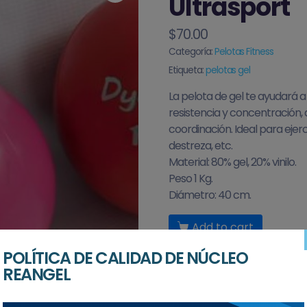
Ultrasport
$
70.00
Categoría:
Pelotas Fitness
Etiqueta:
pelotas gel
La pelota de gel te ayudará a
resistencia y concentración, 
coordinación. Ideal para ejerci
destreza, etc.
Material: 80% gel, 20% vinilo.
Peso 1 Kg.
Diámetro: 40 cm.
Add to cart
POLÍTICA DE CALIDAD DE NÚCLEO
REANGEL