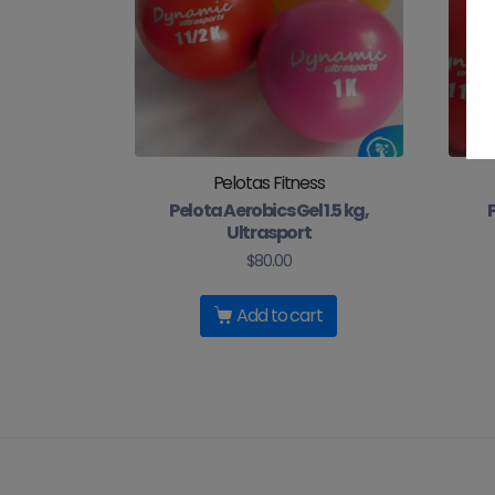
Pelotas Fitness
Pelota Aerobics Gel 1.5 kg,
Ultrasport
$
80.00
Add to cart