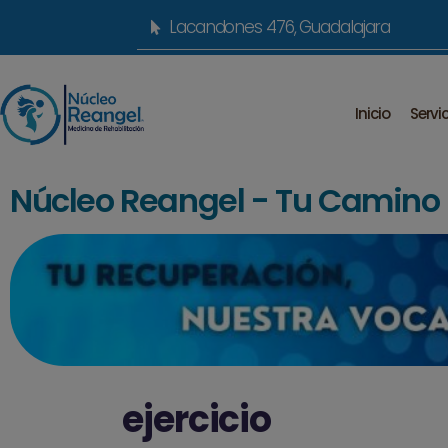
Lacandones 476, Guadalajara
Inicio
Servi
Núcleo Reangel - Tu Camino h
ejercicio