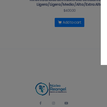
Ligera / Ligera / Media / Alta / Extra Alta
$
400.00
Add to cart